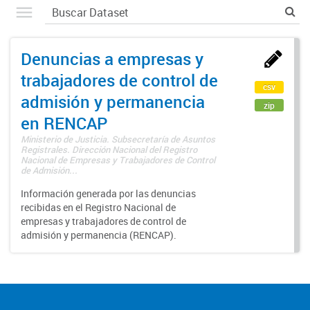
Denuncias a empresas y
trabajadores de control de
csv
admisión y permanencia
zip
en RENCAP
Ministerio de Justicia. Subsecretaría de Asuntos
Registrales. Dirección Nacional del Registro
Nacional de Empresas y Trabajadores de Control
de Admisión...
Información generada por las denuncias
recibidas en el Registro Nacional de
empresas y trabajadores de control de
admisión y permanencia (RENCAP).