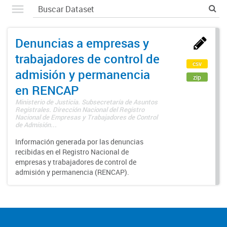
Denuncias a empresas y
trabajadores de control de
csv
admisión y permanencia
zip
en RENCAP
Ministerio de Justicia. Subsecretaría de Asuntos
Registrales. Dirección Nacional del Registro
Nacional de Empresas y Trabajadores de Control
de Admisión...
Información generada por las denuncias
recibidas en el Registro Nacional de
empresas y trabajadores de control de
admisión y permanencia (RENCAP).