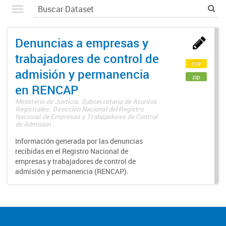
Denuncias a empresas y
trabajadores de control de
csv
admisión y permanencia
zip
en RENCAP
Ministerio de Justicia. Subsecretaría de Asuntos
Registrales. Dirección Nacional del Registro
Nacional de Empresas y Trabajadores de Control
de Admisión...
Información generada por las denuncias
recibidas en el Registro Nacional de
empresas y trabajadores de control de
admisión y permanencia (RENCAP).