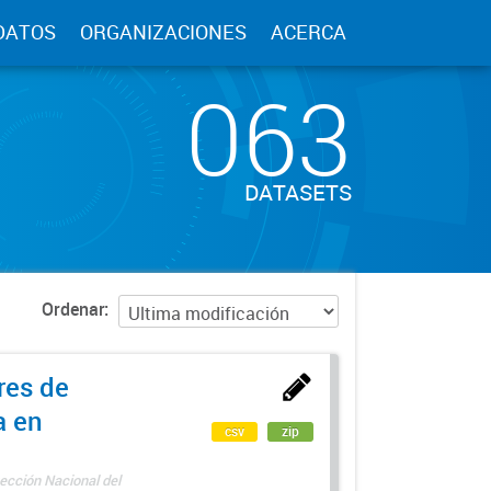
DATOS
ORGANIZACIONES
ACERCA
063
DATASETS
Ordenar
res de
a en
csv
zip
ección Nacional del