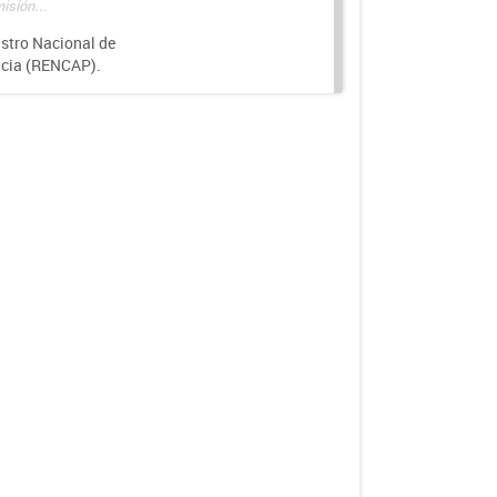
isión...
istro Nacional de
ncia (RENCAP).