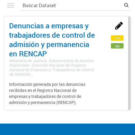
Denuncias a empresas y
trabajadores de control de
csv
admisión y permanencia
zip
en RENCAP
Ministerio de Justicia. Subsecretaría de Asuntos
Registrales. Dirección Nacional del Registro
Nacional de Empresas y Trabajadores de Control
de Admisión...
Información generada por las denuncias
recibidas en el Registro Nacional de
empresas y trabajadores de control de
admisión y permanencia (RENCAP).