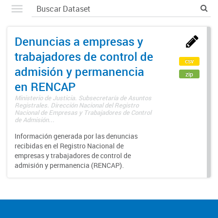
Denuncias a empresas y
trabajadores de control de
csv
admisión y permanencia
zip
en RENCAP
Ministerio de Justicia. Subsecretaría de Asuntos
Registrales. Dirección Nacional del Registro
Nacional de Empresas y Trabajadores de Control
de Admisión...
Información generada por las denuncias
recibidas en el Registro Nacional de
empresas y trabajadores de control de
admisión y permanencia (RENCAP).