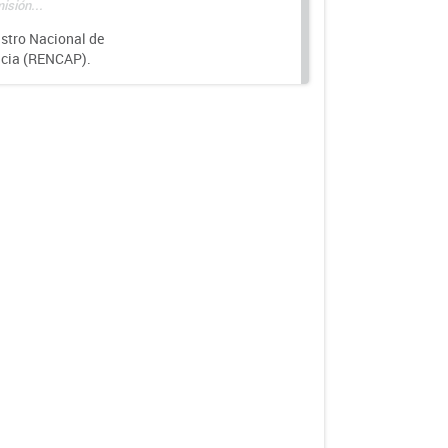
isión...
istro Nacional de
ncia (RENCAP).