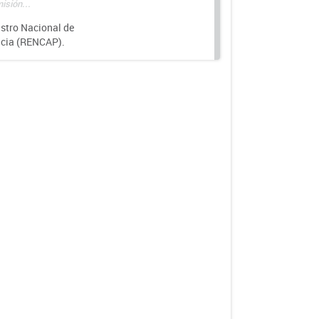
isión...
istro Nacional de
ncia (RENCAP).