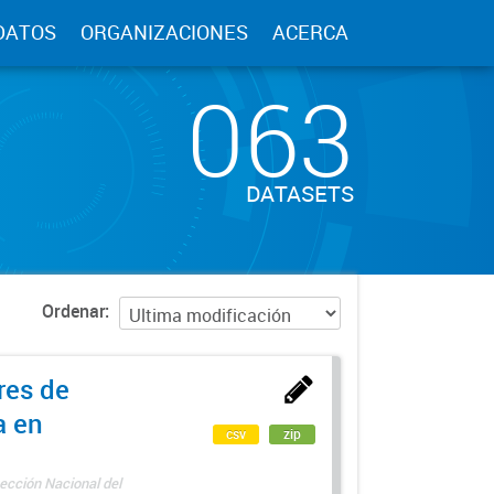
DATOS
ORGANIZACIONES
ACERCA
063
DATASETS
Ordenar
res de
a en
csv
zip
ección Nacional del