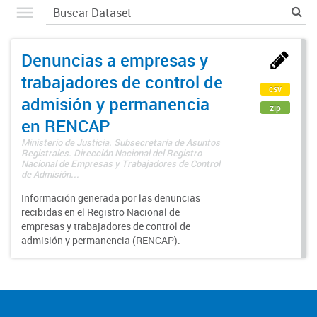
Denuncias a empresas y
trabajadores de control de
csv
admisión y permanencia
zip
en RENCAP
Ministerio de Justicia. Subsecretaría de Asuntos
Registrales. Dirección Nacional del Registro
Nacional de Empresas y Trabajadores de Control
de Admisión...
Información generada por las denuncias
recibidas en el Registro Nacional de
empresas y trabajadores de control de
admisión y permanencia (RENCAP).