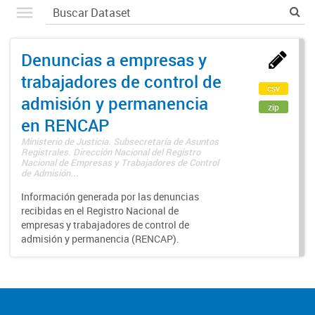
Denuncias a empresas y
trabajadores de control de
csv
admisión y permanencia
zip
en RENCAP
Ministerio de Justicia. Subsecretaría de Asuntos
Registrales. Dirección Nacional del Registro
Nacional de Empresas y Trabajadores de Control
de Admisión...
Información generada por las denuncias
recibidas en el Registro Nacional de
empresas y trabajadores de control de
admisión y permanencia (RENCAP).