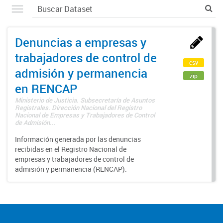
Denuncias a empresas y
trabajadores de control de
csv
admisión y permanencia
zip
en RENCAP
Ministerio de Justicia. Subsecretaría de Asuntos
Registrales. Dirección Nacional del Registro
Nacional de Empresas y Trabajadores de Control
de Admisión...
Información generada por las denuncias
recibidas en el Registro Nacional de
empresas y trabajadores de control de
admisión y permanencia (RENCAP).