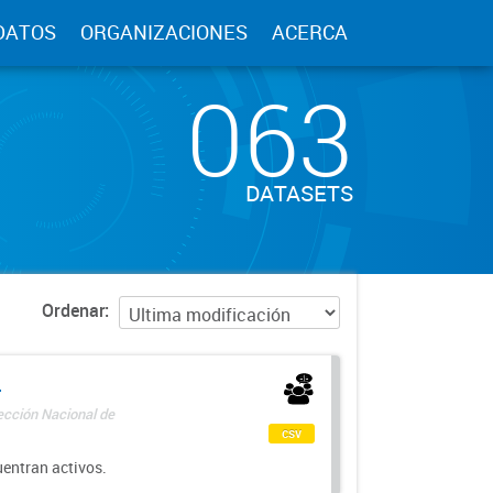
DATOS
ORGANIZACIONES
ACERCA
063
DATASETS
Ordenar
-
rección Nacional de
csv
uentran activos.