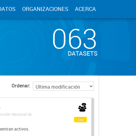
DATOS
ORGANIZACIONES
ACERCA
063
DATASETS
Ordenar
-
rección Nacional de
csv
uentran activos.