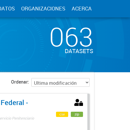
DATOS
ORGANIZACIONES
ACERCA
063
DATASETS
Ordenar
 Federal -
csv
zip
ervicio Penitenciario