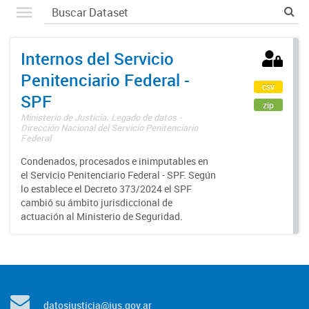
Internos del Servicio
Penitenciario Federal -
csv
SPF
zip
Ministerio de Justicia. Legado de datos -
Dirección Nacional del Servicio Penitenciario
Federal
Condenados, procesados e inimputables en
el Servicio Penitenciario Federal - SPF. Según
lo establece el Decreto 373/2024 el SPF
cambió su ámbito jurisdiccional de
actuación al Ministerio de Seguridad.
datosjusticia@jus.gov.ar