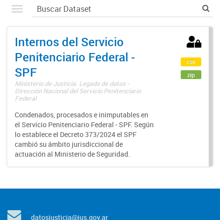
Internos del Servicio
Penitenciario Federal -
csv
SPF
zip
Ministerio de Justicia. Legado de datos -
Dirección Nacional del Servicio Penitenciario
Federal
Condenados, procesados e inimputables en
el Servicio Penitenciario Federal - SPF. Según
lo establece el Decreto 373/2024 el SPF
cambió su ámbito jurisdiccional de
actuación al Ministerio de Seguridad.
datosjusticia@jus.gov.ar