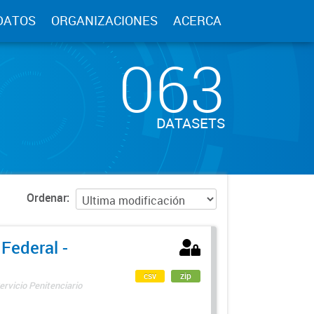
DATOS
ORGANIZACIONES
ACERCA
063
DATASETS
Ordenar
 Federal -
csv
zip
ervicio Penitenciario