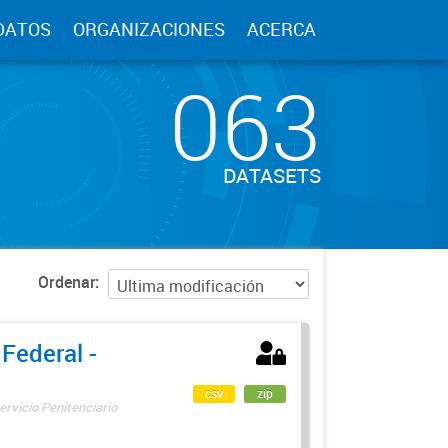
DATOS
ORGANIZACIONES
ACERCA
063
DATASETS
Ordenar
 Federal -
csv
zip
ervicio Penitenciario