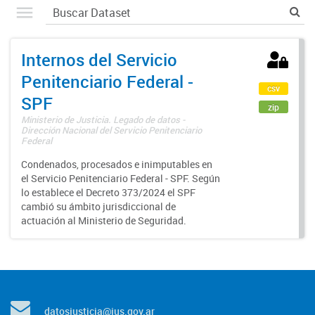
Internos del Servicio
Penitenciario Federal -
csv
SPF
zip
Ministerio de Justicia. Legado de datos -
Dirección Nacional del Servicio Penitenciario
Federal
Condenados, procesados e inimputables en
el Servicio Penitenciario Federal - SPF. Según
lo establece el Decreto 373/2024 el SPF
cambió su ámbito jurisdiccional de
actuación al Ministerio de Seguridad.
datosjusticia@jus.gov.ar