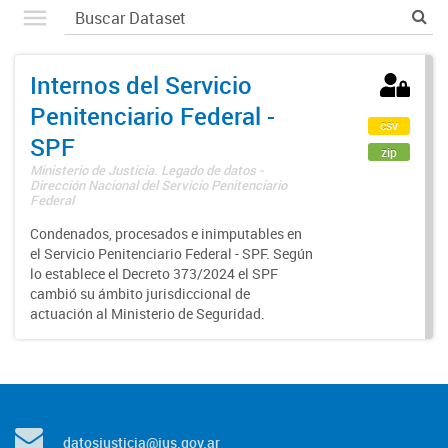
Internos del Servicio
Penitenciario Federal -
csv
SPF
zip
Ministerio de Justicia. Legado de datos -
Dirección Nacional del Servicio Penitenciario
Federal
Condenados, procesados e inimputables en
el Servicio Penitenciario Federal - SPF. Según
lo establece el Decreto 373/2024 el SPF
cambió su ámbito jurisdiccional de
actuación al Ministerio de Seguridad.
datosjusticia@jus.gov.ar