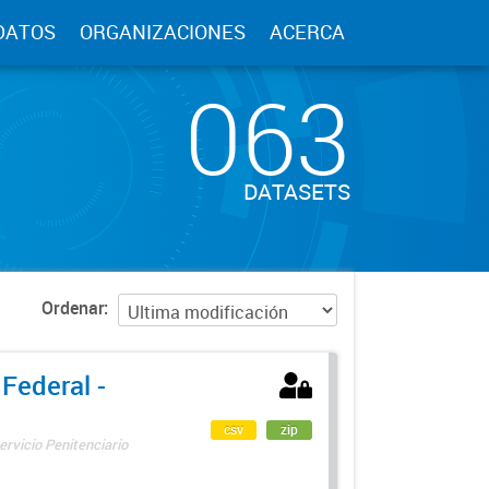
DATOS
ORGANIZACIONES
ACERCA
063
DATASETS
Ordenar
 Federal -
csv
zip
ervicio Penitenciario