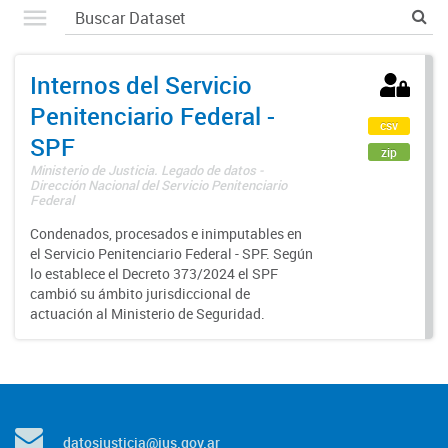
Internos del Servicio
Penitenciario Federal -
csv
SPF
zip
Ministerio de Justicia. Legado de datos -
Dirección Nacional del Servicio Penitenciario
Federal
Condenados, procesados e inimputables en
el Servicio Penitenciario Federal - SPF. Según
lo establece el Decreto 373/2024 el SPF
cambió su ámbito jurisdiccional de
actuación al Ministerio de Seguridad.
datosjusticia@jus.gov.ar