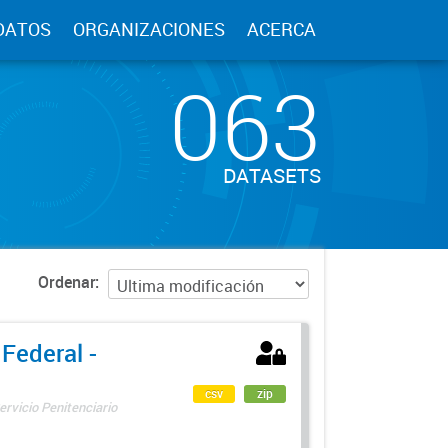
DATOS
ORGANIZACIONES
ACERCA
063
DATASETS
Ordenar
 Federal -
csv
zip
ervicio Penitenciario