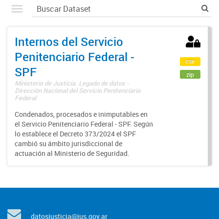
Internos del Servicio
Penitenciario Federal -
csv
SPF
zip
Ministerio de Justicia. Legado de datos -
Dirección Nacional del Servicio Penitenciario
Federal
Condenados, procesados e inimputables en
el Servicio Penitenciario Federal - SPF. Según
lo establece el Decreto 373/2024 el SPF
cambió su ámbito jurisdiccional de
actuación al Ministerio de Seguridad.
datosjusticia@jus.gov.ar