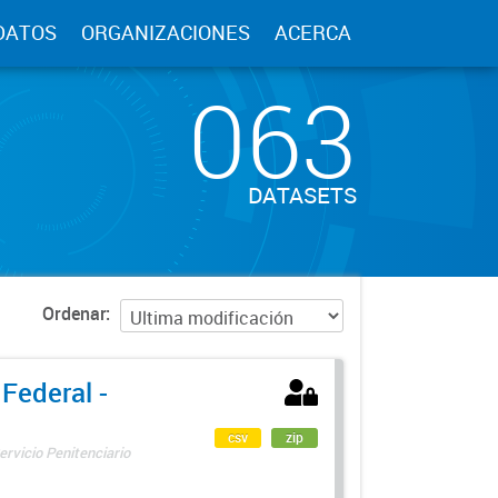
DATOS
ORGANIZACIONES
ACERCA
063
DATASETS
Ordenar
 Federal -
csv
zip
ervicio Penitenciario