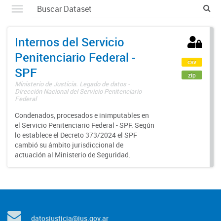
Internos del Servicio
Penitenciario Federal -
csv
SPF
zip
Ministerio de Justicia. Legado de datos -
Dirección Nacional del Servicio Penitenciario
Federal
Condenados, procesados e inimputables en
el Servicio Penitenciario Federal - SPF. Según
lo establece el Decreto 373/2024 el SPF
cambió su ámbito jurisdiccional de
actuación al Ministerio de Seguridad.
datosjusticia@jus.gov.ar