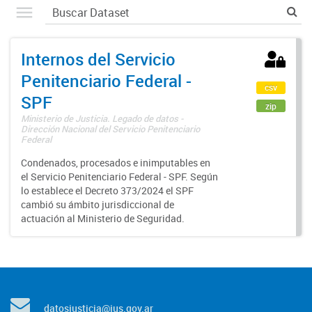
Internos del Servicio
Penitenciario Federal -
csv
SPF
zip
Ministerio de Justicia. Legado de datos -
Dirección Nacional del Servicio Penitenciario
Federal
Condenados, procesados e inimputables en
el Servicio Penitenciario Federal - SPF. Según
lo establece el Decreto 373/2024 el SPF
cambió su ámbito jurisdiccional de
actuación al Ministerio de Seguridad.
datosjusticia@jus.gov.ar