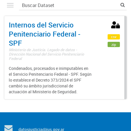
Internos del Servicio
Penitenciario Federal -
csv
SPF
zip
Ministerio de Justicia. Legado de datos -
Dirección Nacional del Servicio Penitenciario
Federal
Condenados, procesados e inimputables en
el Servicio Penitenciario Federal - SPF. Según
lo establece el Decreto 373/2024 el SPF
cambió su ámbito jurisdiccional de
actuación al Ministerio de Seguridad.
datosjusticia@jus.gov.ar