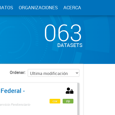
DATOS
ORGANIZACIONES
ACERCA
063
DATASETS
Ordenar
 Federal -
csv
zip
ervicio Penitenciario