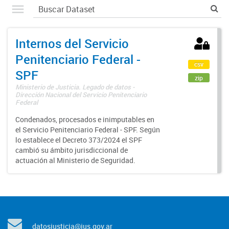
Internos del Servicio
Penitenciario Federal -
csv
SPF
zip
Ministerio de Justicia. Legado de datos -
Dirección Nacional del Servicio Penitenciario
Federal
Condenados, procesados e inimputables en
el Servicio Penitenciario Federal - SPF. Según
lo establece el Decreto 373/2024 el SPF
cambió su ámbito jurisdiccional de
actuación al Ministerio de Seguridad.
datosjusticia@jus.gov.ar