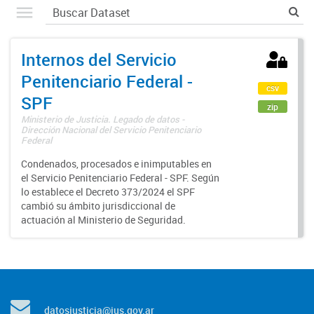
Internos del Servicio
Penitenciario Federal -
csv
SPF
zip
Ministerio de Justicia. Legado de datos -
Dirección Nacional del Servicio Penitenciario
Federal
Condenados, procesados e inimputables en
el Servicio Penitenciario Federal - SPF. Según
lo establece el Decreto 373/2024 el SPF
cambió su ámbito jurisdiccional de
actuación al Ministerio de Seguridad.
datosjusticia@jus.gov.ar