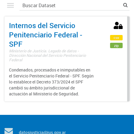
Internos del Servicio
Penitenciario Federal -
csv
SPF
zip
Ministerio de Justicia. Legado de datos -
Dirección Nacional del Servicio Penitenciario
Federal
Condenados, procesados e inimputables en
el Servicio Penitenciario Federal - SPF. Según
lo establece el Decreto 373/2024 el SPF
cambió su ámbito jurisdiccional de
actuación al Ministerio de Seguridad.
datosjusticia@jus.gov.ar