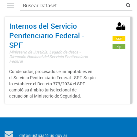
Internos del Servicio
Penitenciario Federal -
csv
SPF
zip
Ministerio de Justicia. Legado de datos -
Dirección Nacional del Servicio Penitenciario
Federal
Condenados, procesados e inimputables en
el Servicio Penitenciario Federal - SPF. Según
lo establece el Decreto 373/2024 el SPF
cambió su ámbito jurisdiccional de
actuación al Ministerio de Seguridad.
datosjusticia@jus.gov.ar