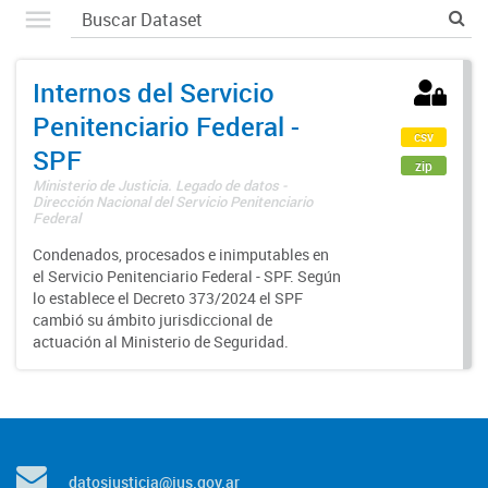
Internos del Servicio
Penitenciario Federal -
csv
SPF
zip
Ministerio de Justicia. Legado de datos -
Dirección Nacional del Servicio Penitenciario
Federal
Condenados, procesados e inimputables en
el Servicio Penitenciario Federal - SPF. Según
lo establece el Decreto 373/2024 el SPF
cambió su ámbito jurisdiccional de
actuación al Ministerio de Seguridad.
datosjusticia@jus.gov.ar