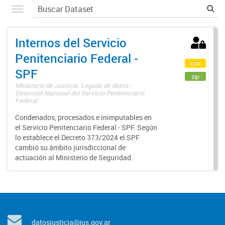
Internos del Servicio
Penitenciario Federal -
csv
SPF
zip
Ministerio de Justicia. Legado de datos -
Dirección Nacional del Servicio Penitenciario
Federal
Condenados, procesados e inimputables en
el Servicio Penitenciario Federal - SPF. Según
lo establece el Decreto 373/2024 el SPF
cambió su ámbito jurisdiccional de
actuación al Ministerio de Seguridad.
datosjusticia@jus.gov.ar