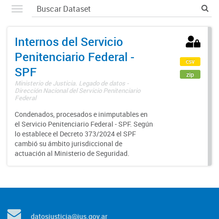
Internos del Servicio
Penitenciario Federal -
csv
SPF
zip
Ministerio de Justicia. Legado de datos -
Dirección Nacional del Servicio Penitenciario
Federal
Condenados, procesados e inimputables en
el Servicio Penitenciario Federal - SPF. Según
lo establece el Decreto 373/2024 el SPF
cambió su ámbito jurisdiccional de
actuación al Ministerio de Seguridad.
datosjusticia@jus.gov.ar