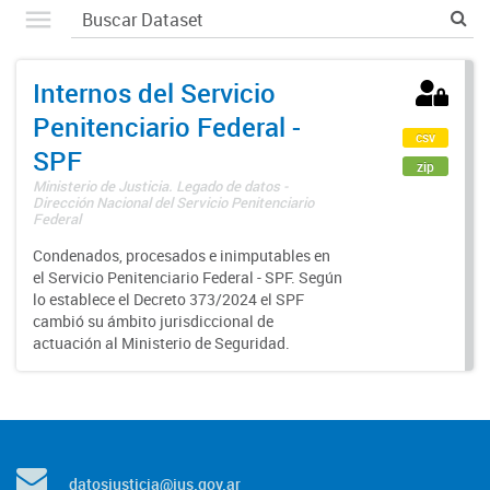
Internos del Servicio
Penitenciario Federal -
csv
SPF
zip
Ministerio de Justicia. Legado de datos -
Dirección Nacional del Servicio Penitenciario
Federal
Condenados, procesados e inimputables en
el Servicio Penitenciario Federal - SPF. Según
lo establece el Decreto 373/2024 el SPF
cambió su ámbito jurisdiccional de
actuación al Ministerio de Seguridad.
datosjusticia@jus.gov.ar