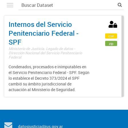
Internos del Servicio
Penitenciario Federal -
csv
SPF
zip
Ministerio de Justicia. Legado de datos -
Dirección Nacional del Servicio Penitenciario
Federal
Condenados, procesados e inimputables en
el Servicio Penitenciario Federal - SPF. Según
lo establece el Decreto 373/2024 el SPF
cambió su ámbito jurisdiccional de
actuación al Ministerio de Seguridad.
datosjusticia@jus.gov.ar