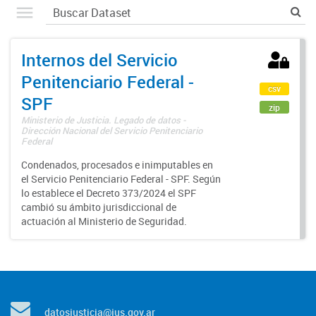
Internos del Servicio
Penitenciario Federal -
csv
SPF
zip
Ministerio de Justicia. Legado de datos -
Dirección Nacional del Servicio Penitenciario
Federal
Condenados, procesados e inimputables en
el Servicio Penitenciario Federal - SPF. Según
lo establece el Decreto 373/2024 el SPF
cambió su ámbito jurisdiccional de
actuación al Ministerio de Seguridad.
datosjusticia@jus.gov.ar