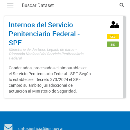
Internos del Servicio
Penitenciario Federal -
csv
SPF
zip
Ministerio de Justicia. Legado de datos -
Dirección Nacional del Servicio Penitenciario
Federal
Condenados, procesados e inimputables en
el Servicio Penitenciario Federal - SPF. Según
lo establece el Decreto 373/2024 el SPF
cambió su ámbito jurisdiccional de
actuación al Ministerio de Seguridad.
datosjusticia@jus.gov.ar