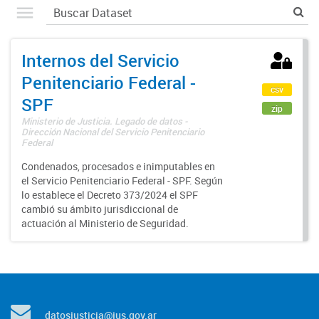
Internos del Servicio
Penitenciario Federal -
csv
SPF
zip
Ministerio de Justicia. Legado de datos -
Dirección Nacional del Servicio Penitenciario
Federal
Condenados, procesados e inimputables en
el Servicio Penitenciario Federal - SPF. Según
lo establece el Decreto 373/2024 el SPF
cambió su ámbito jurisdiccional de
actuación al Ministerio de Seguridad.
datosjusticia@jus.gov.ar