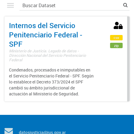
Internos del Servicio
Penitenciario Federal -
csv
SPF
zip
Ministerio de Justicia. Legado de datos -
Dirección Nacional del Servicio Penitenciario
Federal
Condenados, procesados e inimputables en
el Servicio Penitenciario Federal - SPF. Según
lo establece el Decreto 373/2024 el SPF
cambió su ámbito jurisdiccional de
actuación al Ministerio de Seguridad.
datosjusticia@jus.gov.ar