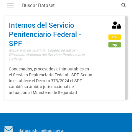
Internos del Servicio
Penitenciario Federal -
csv
SPF
zip
Ministerio de Justicia. Legado de datos -
Dirección Nacional del Servicio Penitenciario
Federal
Condenados, procesados e inimputables en
el Servicio Penitenciario Federal - SPF. Según
lo establece el Decreto 373/2024 el SPF
cambió su ámbito jurisdiccional de
actuación al Ministerio de Seguridad.
datosjusticia@jus.gov.ar