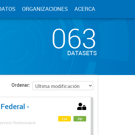
DATOS
ORGANIZACIONES
ACERCA
063
DATASETS
Ordenar
 Federal -
csv
zip
ervicio Penitenciario