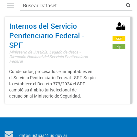
Internos del Servicio
Penitenciario Federal -
csv
SPF
zip
Ministerio de Justicia. Legado de datos -
Dirección Nacional del Servicio Penitenciario
Federal
Condenados, procesados e inimputables en
el Servicio Penitenciario Federal - SPF. Según
lo establece el Decreto 373/2024 el SPF
cambió su ámbito jurisdiccional de
actuación al Ministerio de Seguridad.
datosjusticia@jus.gov.ar