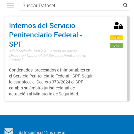
Internos del Servicio
Penitenciario Federal -
csv
SPF
zip
Ministerio de Justicia. Legado de datos -
Dirección Nacional del Servicio Penitenciario
Federal
Condenados, procesados e inimputables en
el Servicio Penitenciario Federal - SPF. Según
lo establece el Decreto 373/2024 el SPF
cambió su ámbito jurisdiccional de
actuación al Ministerio de Seguridad.
datosjusticia@jus.gov.ar