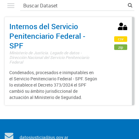
Internos del Servicio
Penitenciario Federal -
csv
SPF
zip
Ministerio de Justicia. Legado de datos -
Dirección Nacional del Servicio Penitenciario
Federal
Condenados, procesados e inimputables en
el Servicio Penitenciario Federal - SPF. Según
lo establece el Decreto 373/2024 el SPF
cambió su ámbito jurisdiccional de
actuación al Ministerio de Seguridad.
datosjusticia@jus.gov.ar