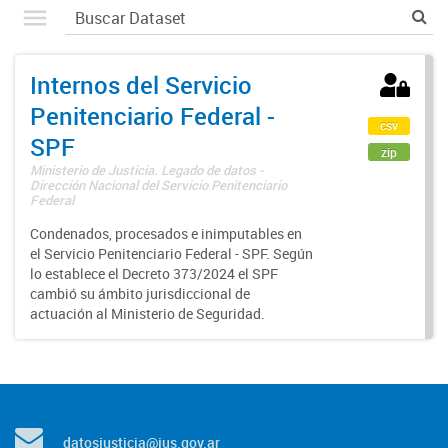
Internos del Servicio
Penitenciario Federal -
csv
SPF
zip
Ministerio de Justicia. Legado de datos -
Dirección Nacional del Servicio Penitenciario
Federal
Condenados, procesados e inimputables en
el Servicio Penitenciario Federal - SPF. Según
lo establece el Decreto 373/2024 el SPF
cambió su ámbito jurisdiccional de
actuación al Ministerio de Seguridad.
datosjusticia@jus.gov.ar