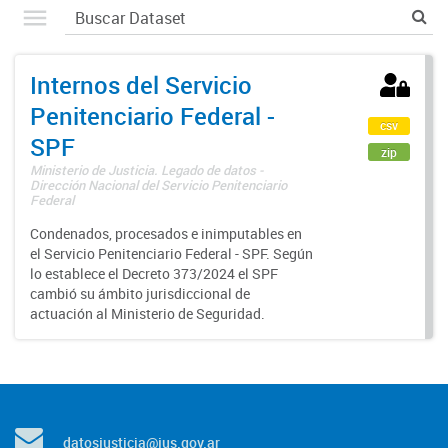
Internos del Servicio
Penitenciario Federal -
csv
SPF
zip
Ministerio de Justicia. Legado de datos -
Dirección Nacional del Servicio Penitenciario
Federal
Condenados, procesados e inimputables en
el Servicio Penitenciario Federal - SPF. Según
lo establece el Decreto 373/2024 el SPF
cambió su ámbito jurisdiccional de
actuación al Ministerio de Seguridad.
datosjusticia@jus.gov.ar