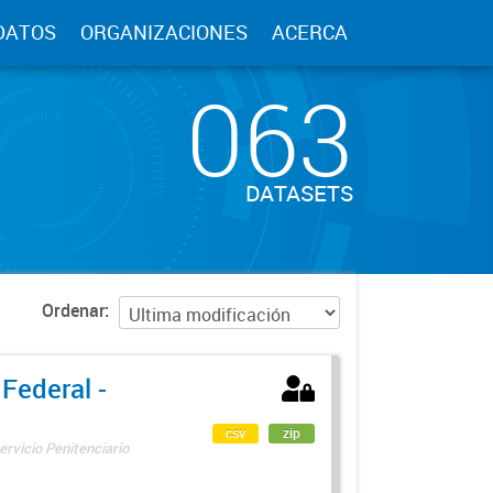
DATOS
ORGANIZACIONES
ACERCA
063
DATASETS
Ordenar
 Federal -
csv
zip
ervicio Penitenciario